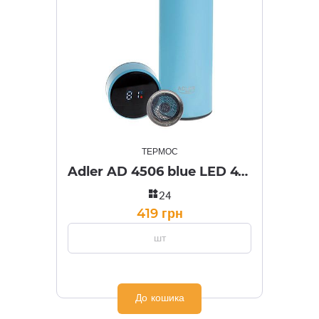
ТЕРМОС
Adler AD 4506 blue LED 473ml
widgets
24
419 грн
шт
До кошика