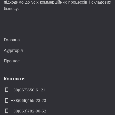
підходимо до усіх коммерційних процессів і складових
бізнесу.
Головна
Аудиторія
Про нас
Контакти
smartphone
+38(067)650-61-21
smartphone
+38(066)455-23-23
smartphone
+38(063)782-90-52