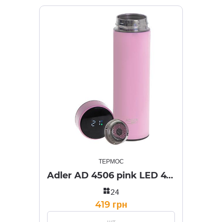
ТЕРМОС
Adler AD 4506 pink LED 473ml
widgets
24
419 грн
шт