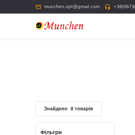
munchen.opt@gmail.com
+38(067)6
mail_outline
headset_mic
Знайдено 0 товарів
Фільтри