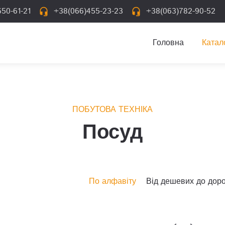
50-61-21
+38(066)455-23-23
+38(063)782-90-52
headset_mic
headset_mic
Головна
Катал
ПОБУТОВА ТЕХНІКА
Посуд
Від дешевих до дор
По алфавіту