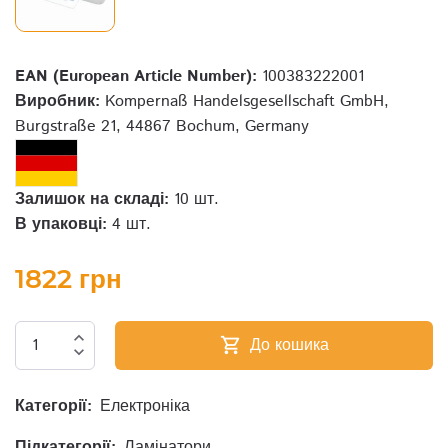
EAN (European Article Number):
100383222001
Виробник:
Kompernaß Handelsgesellschaft GmbH,
Burgstraße 21, 44867 Bochum, Germany
Залишок на складі:
10 шт.
В упаковці:
4 шт.
1822 грн
expand_less
До кошика
shopping_cart
expand_more
Категорії:
Електроніка
Підкатегорії:
Ламінатори