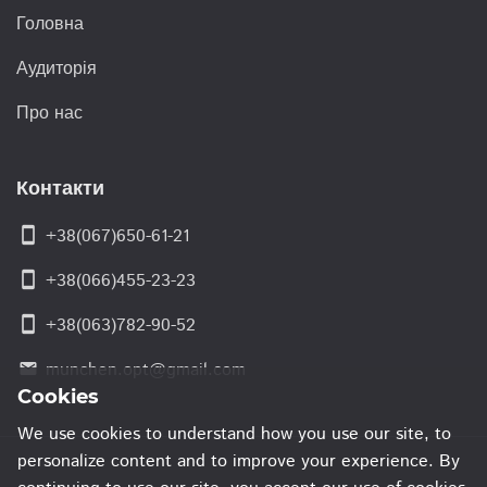
Головна
Аудиторія
Про нас
Контакти
smartphone
+38(067)650-61-21
smartphone
+38(066)455-23-23
smartphone
+38(063)782-90-52
munchen.opt@gmail.com
email
Cookies
We use cookies to understand how you use our site, to
personalize content and to improve your experience. By