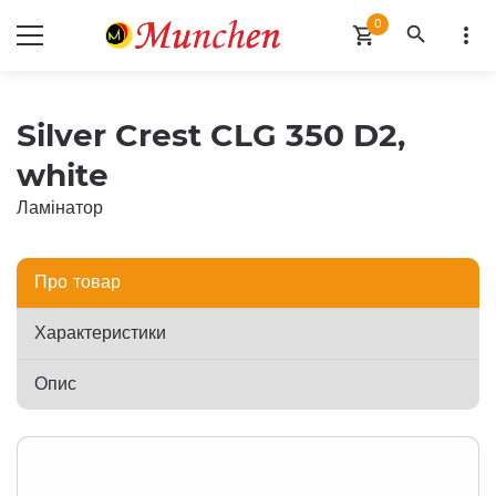
0
search
more_vert
shopping_cart
Silver Crest CLG 350 D2,
white
Ламінатор
Про товар
Характеристики
Опис