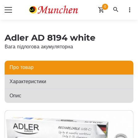
0
search
more_vert
shopping_cart
Adler AD 8194 white
Вага підлогова акумуляторна
Про товар
Характеристики
Опис