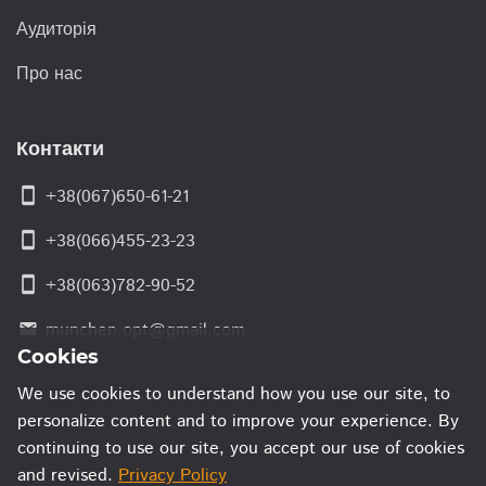
Аудиторія
Про нас
Контакти
smartphone
+38(067)650-61-21
smartphone
+38(066)455-23-23
smartphone
+38(063)782-90-52
munchen.opt@gmail.com
email
Cookies
We use cookies to understand how you use our site, to
personalize content and to improve your experience. By
continuing to use our site, you accept our use of cookies
and revised.
Privacy Policy