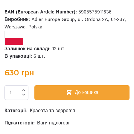
EAN (European Article Number):
5905575911636
Виробник:
Adler Europe Group, ul. Ordona 2A, 01-237,
Warszawa, Polska
Залишок на складі:
12 шт.
В упаковці:
6 шт.
630 грн
expand_less
До кошика
shopping_cart
expand_more
Категорії:
Красота та здоров'я
Підкатегорії:
Ваги підлогові