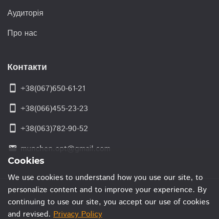
Аудиторія
Про нас
Контакти
smartphone
+38(067)650-61-21
smartphone
+38(066)455-23-23
smartphone
+38(063)782-90-52
munchen.opt@gmail.com
email
Cookies
We use cookies to understand how you use our site, to
personalize content and to improve your experience. By
continuing to use our site, you accept our use of cookies
and revised.
Privacy Policy