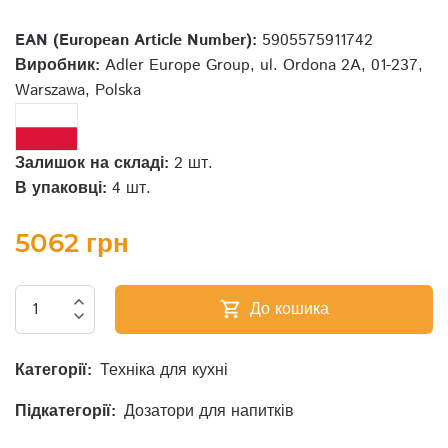
EAN (European Article Number):
5905575911742
Виробник:
Adler Europe Group, ul. Ordona 2A, 01-237,
Warszawa, Polska
Залишок на складі:
2 шт.
В упаковці:
4 шт.
5062 грн
expand_less
До кошика
shopping_cart
expand_more
Категорії:
Техніка для кухні
Підкатегорії:
Дозатори для напитків