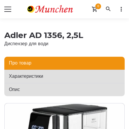
0
search
more_vert
shopping_cart
Adler AD 1356, 2,5L
Диспензер для води
Про товар
Характеристики
Опис