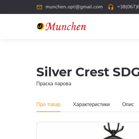
munchen.opt@gmail.com
+38(067)6
mail_outline
headset_mic
Silver Crest SD
Праска парова
Про товар
Характеристики
Опис