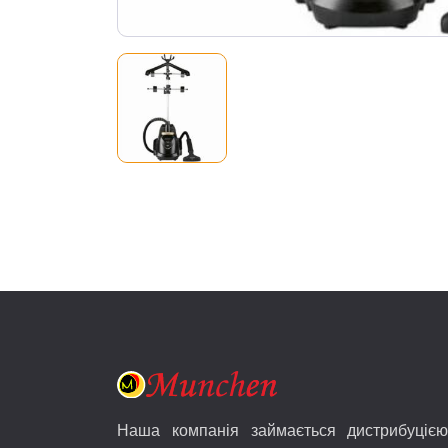
Наша компанія займається дистрибуцією