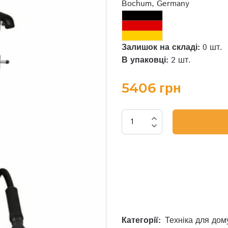
Bochum, Germany
Залишок на складі:
0 шт.
В упаковці:
2 шт.
5406 грн
expand_less
expand_more
Категорії:
Техніка для дом