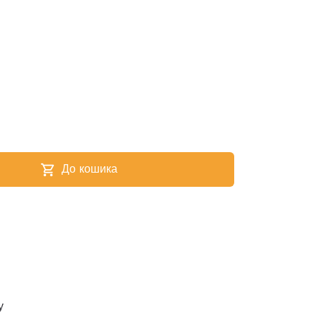
До кошика
shopping_cart
у