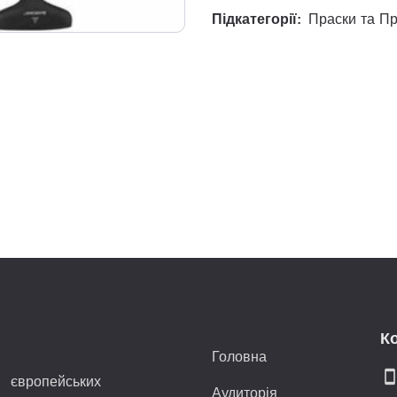
Підкатегорії:
Праски та П
К
Головна
smartphon
 європейських
Аудиторія