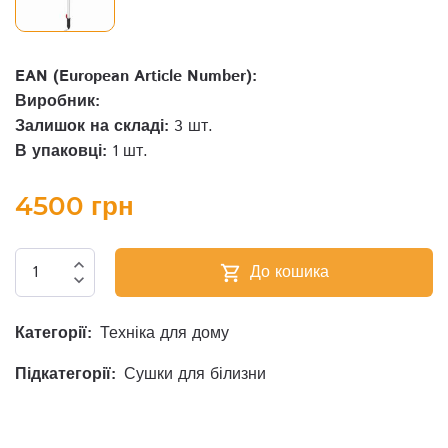
EAN (European Article Number):
Виробник:
Залишок на складі:
3 шт.
В упаковці:
1 шт.
4500 грн
expand_less
До кошика
shopping_cart
expand_more
Категорії:
Техніка для дому
Підкатегорії:
Сушки для білизни