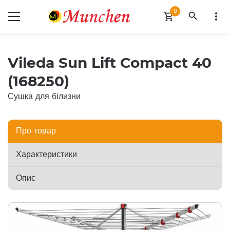
0
search
more_vert
shopping_cart
Vileda Sun Lift Compact 40
(168250)
Сушка для білизни
Про товар
Характеристики
Опис