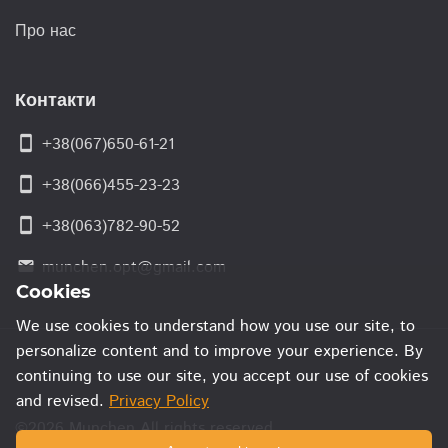
Про нас
Контакти
smartphone
+38(067)650-61-21
smartphone
+38(066)455-23-23
smartphone
+38(063)782-90-52
munchen.opt@gmail.com
email
Cookies
We use cookies to understand how you use our site, to
personalize content and to improve your experience. By
continuing to use our site, you accept our use of cookies
and revised.
Privacy Policy
©2026 Munchen All rights reserved.