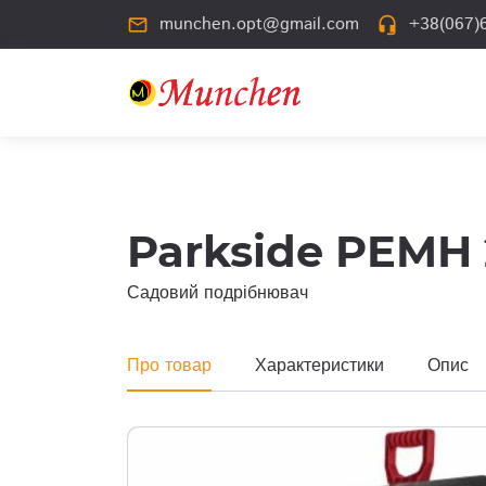
munchen.opt@gmail.com
+38(067)6
mail_outline
headset_mic
Parkside PEMH 
Садовий подрібнювач
Про товар
Характеристики
Опис