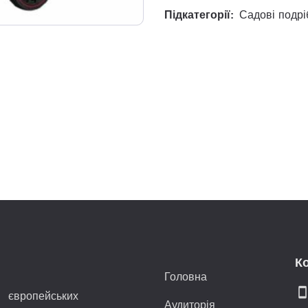
Підкатегорії:
Садові подрі
К
Головна
smartphon
 європейських
Аудиторія