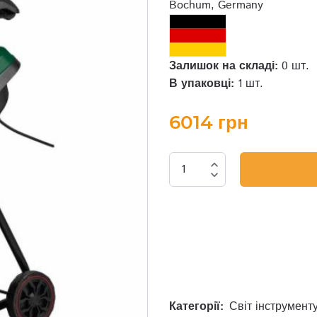
Bochum, Germany
Залишок на складі:
0 шт.
В упаковці:
1 шт.
6014 грн
expand_less
expand_more
Категорії:
Світ інструмент