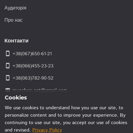
Аудиторія
Про нас
Контакти
smartphone
+38(067)650-61-21
smartphone
+38(066)455-23-23
smartphone
+38(063)782-90-52
munchen.opt@gmail.com
email
Cookies
We use cookies to understand how you use our site, to
personalize content and to improve your experience. By
continuing to use our site, you accept our use of cookies
and revised.
Privacy Policy