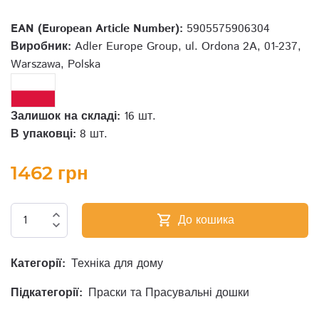
EAN (European Article Number):
5905575906304
Виробник:
Adler Europe Group, ul. Ordona 2A, 01-237,
Warszawa, Polska
Залишок на складі:
16 шт.
В упаковці:
8 шт.
1462 грн
expand_less
До кошика
shopping_cart
expand_more
Категорії:
Техніка для дому
Підкатегорії:
Праски та Прасувальні дошки