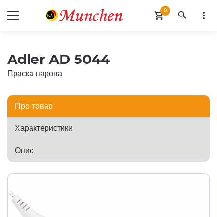
0
search
more_vert
shopping_cart
Adler AD 5044
Праска парова
Про товар
Характеристики
Опис