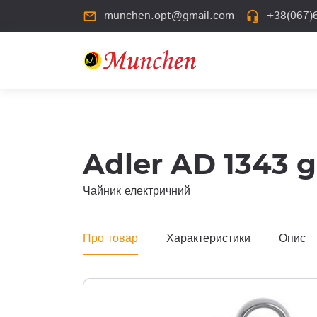
munchen.opt@gmail.com
+38(067)6
mail_outline
headset_mic
Adler AD 1343 gr
Чайник електричний
Про товар
Характеристики
Опис