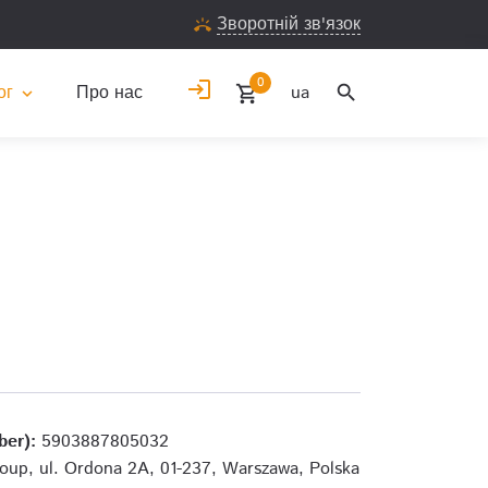
Зворотній зв'язок
ring_volume
0
login
search
ог
Про нас
ua
shopping_cart
expand_more
ber):
5903887805032
up, ul. Ordona 2A, 01-237, Warszawa, Polska