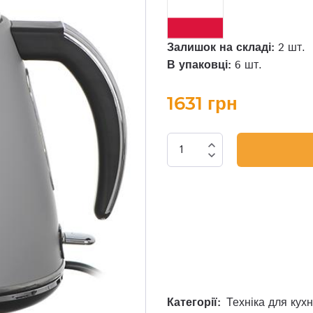
Залишок на складі:
2 шт.
В упаковці:
6 шт.
1631 грн
expand_less
expand_more
Категорії:
Техніка для кухн