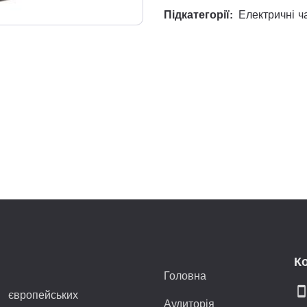
Підкатегорії:
Електричні ч
К
Головна
smartphon
 європейських
Аудиторія