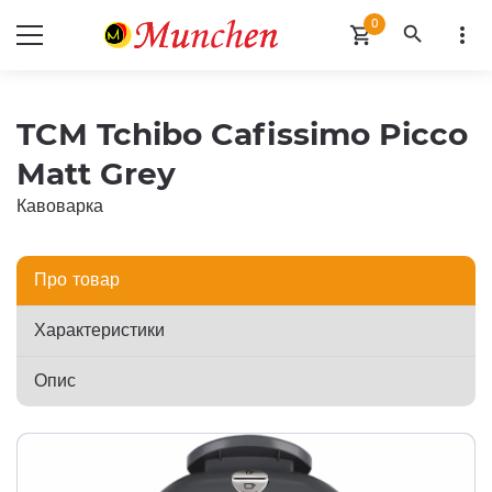
0
search
more_vert
shopping_cart
TCM Tchibo Cafissimo Picco
Matt Grey
Кавоварка
Про товар
Характеристики
Опис