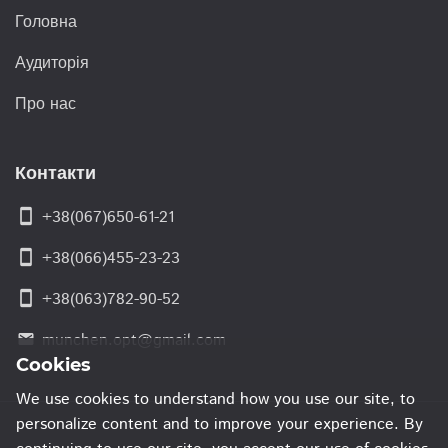
Головна
Аудиторія
Про нас
Контакти
smartphone
+38(067)650-61-21
smartphone
+38(066)455-23-23
smartphone
+38(063)782-90-52
munchen.opt@gmail.com
email
Cookies
We use cookies to understand how you use our site, to
personalize content and to improve your experience. By