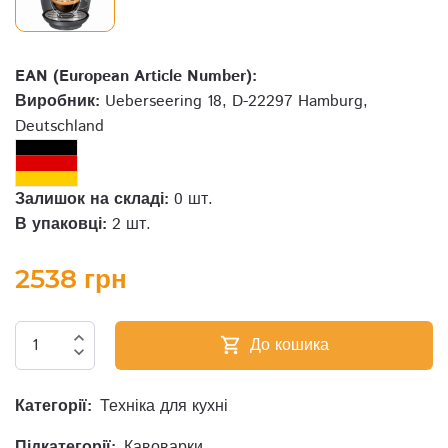
EAN (European Article Number):
Виробник:
Ueberseering 18, D-22297 Hamburg,
Deutschland
Залишок на складі:
0 шт.
В упаковці:
2 шт.
2538 грн
expand_less
До кошика
shopping_cart
expand_more
Категорії:
Техніка для кухні
Підкатегорії:
Кавоварки