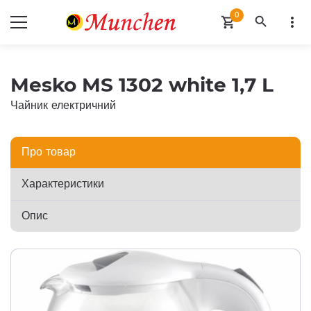
0
search
more_vert
shopping_cart
Mesko MS 1302 white 1,7 L
Чайник електричний
Про товар
Характеристики
Опис