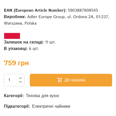
EAN (European Article Number):
5903887808545
Виробник:
Adler Europe Group, ul. Ordona 2A, 01-237,
Warszawa, Polska
Залишок на складі:
11 шт.
В упаковці:
6 шт.
759 грн
expand_less
До кошика
shopping_cart
expand_more
Категорії:
Техніка для кухні
Підкатегорії:
Електричні чайники