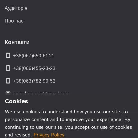
Аудиторія
Про нас
Контакти
smartphone
+38(067)650-61-21
smartphone
+38(066)455-23-23
smartphone
+38(063)782-90-52
munchen.opt@gmail.com
email
Cookies
We use cookies to understand how you use our site, to
personalize content and to improve your experience. By
continuing to use our site, you accept our use of cookies
and revised.
Privacy Policy