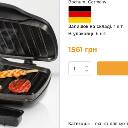
Bochum, Germany
Залишок на складі:
1 шт.
В упаковці:
6 шт.
1561 грн
expand_less
expand_more
Категорії:
Техніка для кухн