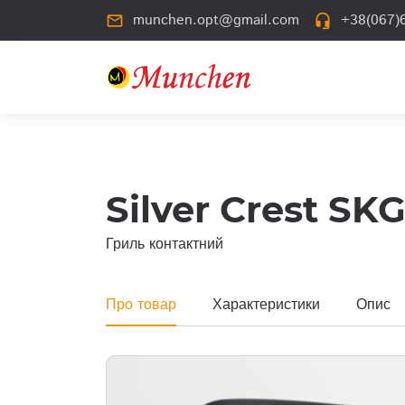
munchen.opt@gmail.com
+38(067)6
mail_outline
headset_mic
Silver Crest SK
Гриль контактний
Про товар
Характеристики
Опис