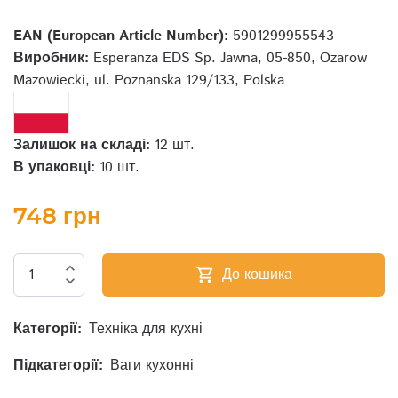
EAN (European Article Number):
5901299955543
Виробник:
Esperanza EDS Sp. Jawna, 05-850, Ozarow
Mazowiecki, ul. Poznanska 129/133, Polska
Залишок на складі:
12 шт.
В упаковці:
10 шт.
748 грн
expand_less
До кошика
shopping_cart
expand_more
Категорії:
Техніка для кухні
Підкатегорії:
Ваги кухонні