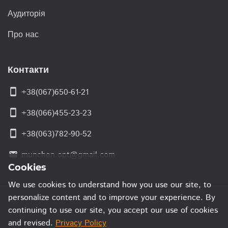
Аудиторія
Про нас
Контакти
smartphone
+38(067)650-61-21
smartphone
+38(066)455-23-23
smartphone
+38(063)782-90-52
munchen.opt@gmail.com
email
Cookies
We use cookies to understand how you use our site, to
personalize content and to improve your experience. By
continuing to use our site, you accept our use of cookies
and revised.
Privacy Policy