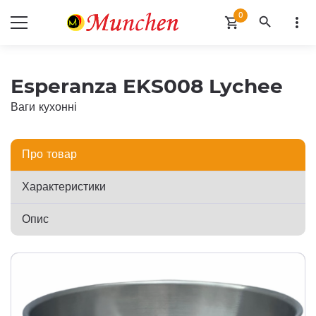
0
search
more_vert
shopping_cart
Esperanza EKS008 Lychee
Ваги кухонні
Про товар
Характеристики
Опис