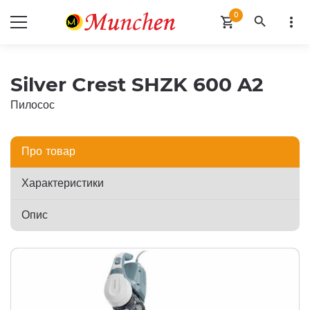
0
search
more_vert
shopping_cart
Silver Crest SHZK 600 A2
Пилосос
Про товар
Характеристики
Опис