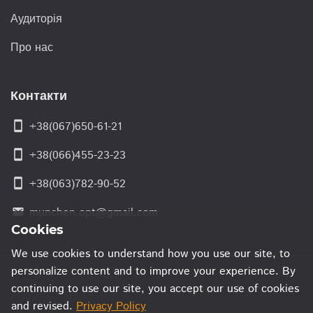
Аудиторія
Про нас
Контакти
smartphone
+38(067)650-61-21
smartphone
+38(066)455-23-23
smartphone
+38(063)782-90-52
munchen.opt@gmail.com
email
Cookies
We use cookies to understand how you use our site, to
personalize content and to improve your experience. By
continuing to use our site, you accept our use of cookies
and revised.
Privacy Policy