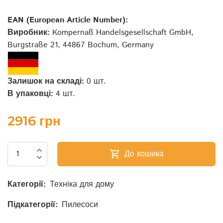
EAN (European Article Number):
Виробник:
Kompernaß Handelsgesellschaft GmbH,
Burgstraße 21, 44867 Bochum, Germany
Залишок на складі:
0 шт.
В упаковці:
4 шт.
2916 грн
expand_less
До кошика
shopping_cart
expand_more
Категорії:
Техніка для дому
Підкатегорії:
Пилесоси