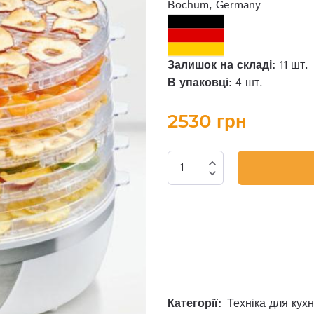
Bochum, Germany
Залишок на складі:
11 шт.
В упаковці:
4 шт.
2530 грн
expand_less
expand_more
Категорії:
Техніка для кухн