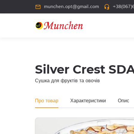
munchen.opt@gmail.com
+38(067)6
mail_outline
headset_mic
Silver Crest SD
Сушка для фруктів та овочів
Про товар
Характеристики
Опис