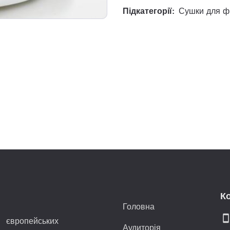
Підкатегорії:
Сушки для фр
К
Головна
smartphon
 європейських
Аудиторія