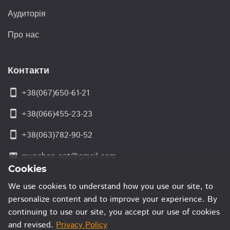
Аудиторія
Про нас
Контакти
smartphone
+38(067)650-61-21
smartphone
+38(066)455-23-23
smartphone
+38(063)782-90-52
munchen.opt@gmail.com
email
Cookies
We use cookies to understand how you use our site, to
personalize content and to improve your experience. By
continuing to use our site, you accept our use of cookies
and revised.
Privacy Policy