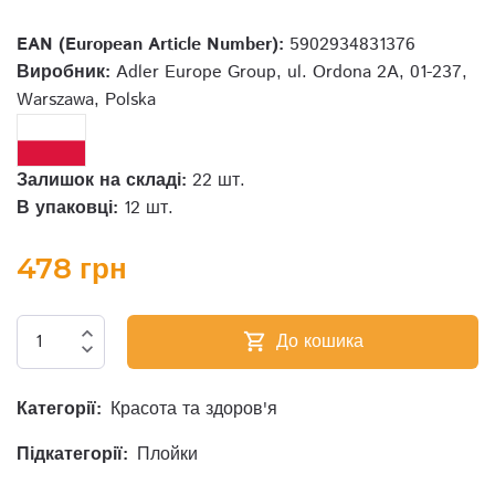
EAN (European Article Number):
5902934831376
Виробник:
Adler Europe Group, ul. Ordona 2A, 01-237,
Warszawa, Polska
Залишок на складі:
22 шт.
В упаковці:
12 шт.
478 грн
expand_less
До кошика
shopping_cart
expand_more
Категорії:
Красота та здоров'я
Підкатегорії:
Плойки