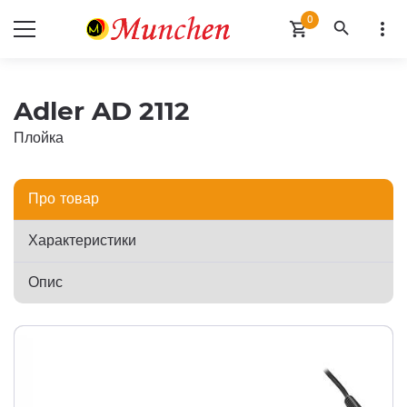
0
search
more_vert
shopping_cart
Adler AD 2112
Плойка
Про товар
Характеристики
Опис