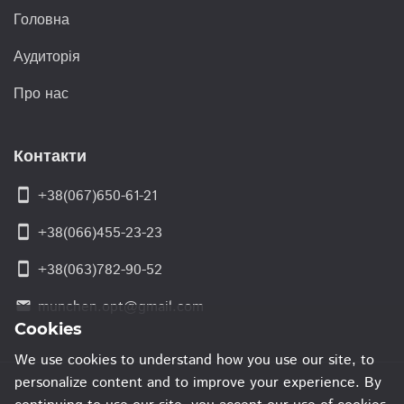
Головна
Аудиторія
Про нас
Контакти
smartphone
+38(067)650-61-21
smartphone
+38(066)455-23-23
smartphone
+38(063)782-90-52
munchen.opt@gmail.com
email
Cookies
We use cookies to understand how you use our site, to
personalize content and to improve your experience. By