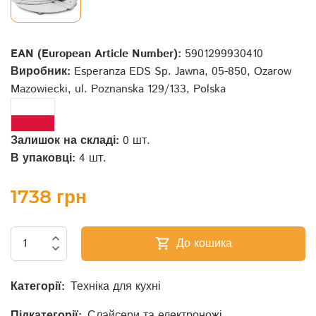
EAN (European Article Number):
5901299930410
Виробник:
Esperanza EDS Sp. Jawna, 05-850, Ozarow
Mazowiecki, ul. Poznanska 129/133, Polska
Залишок на складі:
0 шт.
В упаковці:
4 шт.
1738 грн
expand_less
До кошика
shopping_cart
expand_more
Категорії:
Техніка для кухні
Підкатегорії:
Слайсери та електроножі