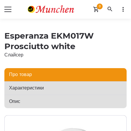
0
search
more_vert
shopping_cart
Esperanza EKM017W
Prosciutto white
Слайсер
Про товар
Характеристики
Опис